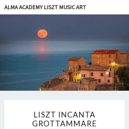
Skip
ALMA ACADEMY LISZT MUSIC ART
to
content
ALMA
I Luoghi Di
F.Liszt 1868
Grottammare
ACADEM
LISZT
MUSIC
ART
LISZT
LISZT INCANTA
INCANTA
GROTTAMMARE
GROTTAMMARE