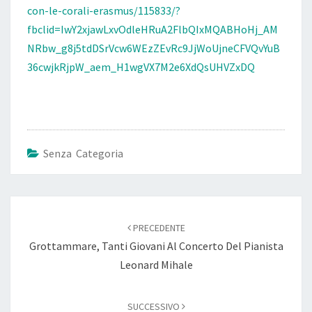
con-le-corali-erasmus/115833/?
fbclid=IwY2xjawLxvOdleHRuA2FlbQIxMQABHoHj_AM
NRbw_g8j5tdDSrVcw6WEzZEvRc9JjWoUjneCFVQvYuB
36cwjkRjpW_aem_H1wgVX7M2e6XdQsUHVZxDQ
Senza Categoria
Navigazione
articoli
PRECEDENTE
Grottammare, Tanti Giovani Al Concerto Del Pianista
Leonard Mihale
SUCCESSIVO