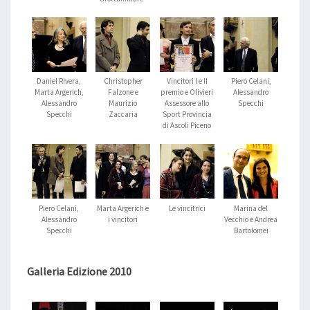
Daniel Rivera,
Christopher
Vincitori I e II
Piero Celani,
Marta Argerich,
Falzone e
premio e Olivieri
Alessandro
Alessandro
Maurizio
Assessore allo
Specchi
Specchi
Zaccaria
Sport Provincia
di Ascoli Piceno
Piero Celani,
Marta Argerich e
Le vincitrici
Marina del
Alessandro
i vincitori
Vecchio e Andrea
Specchi
Bartolomei
Galleria Edizione 2010