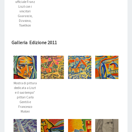
ufficiale Franz
Liszt con i
vincitori
Guarascio,
Dzusova,
Tsvetkon
Galleria Edizione 2011
Mostra di pittura
dedicata a Liszt
e il suo tempo”
pittori Carlo
Gentili e
Francesco
Maloni