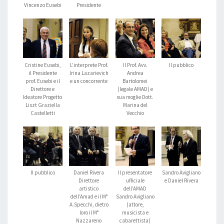
Vincenzo Eusebi
Presidente
Cristine Eusebi,
L’interprete Prof.
Il Prof. Avv.
Il pubblico
il Presidente
Irina Lazarievich
Andrea
prof. Eusebi e il
e un concorrente
Bartolomei
Direttore e
(legale AMAD) e
Ideatore Progetto
sua moglie Dott.
Liszt Graziella
Marina del
Castelletti
Vecchio
Il pubblico
Daniel Rivera
Il presentatore
Sandro Avigliano
Direttore
ufficiale
e Daniel Rivera
artistico
dell’AMAD
dell’Amad e il M°
Sandro Avigliano
A.Specchi, dietro
(attore,
loro il M°
musicista e
Nazzareno
cabarettista)