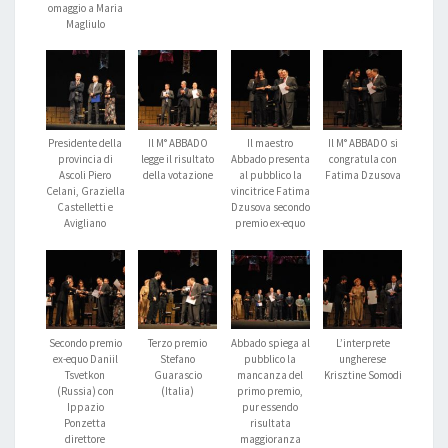
omaggio a Maria
Magliulo
Presidente della
Il M° ABBADO
Il maestro
Il M° ABBADO si
provincia di
legge il risultato
Abbado presenta
congratula con
Ascoli Piero
della votazione
al pubblico la
Fatima Dzusova
Celani, Graziella
vincitrice Fatima
Castelletti e
Dzusova secondo
Avigliano
premio ex-equo
Secondo premio
Terzo premio
Abbado spiega al
L’interprete
ex-equo Daniil
Stefano
pubblico la
ungherese
Tsvetkon
Guarascio
mancanza del
Krisztine Somodi
(Russia) con
(Italia)
primo premio,
Ippazio
pur essendo
Ponzetta
risultata
direttore
maggioranza