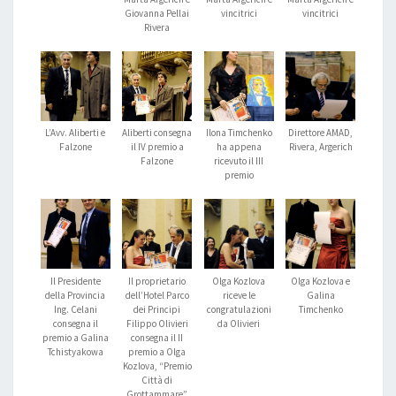
Giovanna Pellai
vincitrici
vincitrici
Rivera
L’Avv. Aliberti e
Aliberti consegna
Ilona Timchenko
Direttore AMAD,
Falzone
il IV premio a
ha appena
Rivera, Argerich
Falzone
ricevuto il III
premio
Il Presidente
Il proprietario
Olga Kozlova
Olga Kozlova e
della Provincia
dell’Hotel Parco
riceve le
Galina
Ing. Celani
dei Principi
congratulazioni
Timchenko
consegna il
Filippo Olivieri
da Olivieri
premio a Galina
consegna il II
Tchistyakowa
premio a Olga
Kozlova, “Premio
Città di
Grottammare”