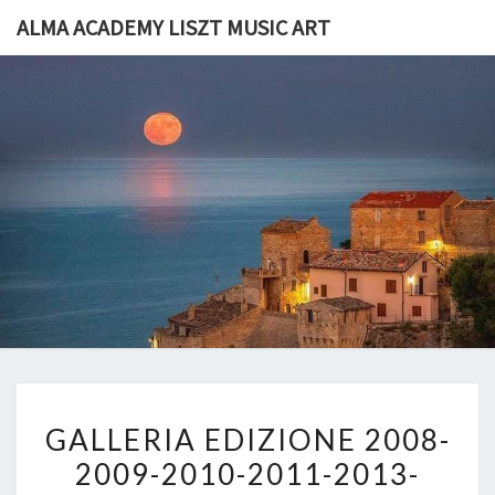
Skip
ALMA ACADEMY LISZT MUSIC ART
to
content
ALMA
I Luoghi Di
F.Liszt 1868
Grottammare
ACADEM
LISZT
MUSIC
ART
GALLERIA
GALLERIA EDIZIONE 2008-
EDIZIONE
2009-2010-2011-2013-
2008-