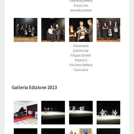
Concorso premia
Xianji Liao
secondo premio
L’Assessore
provinciale
Filippo Olivieri
Premia il
Vincitore Stefano
Guarascio
Galleria Edizione 2013