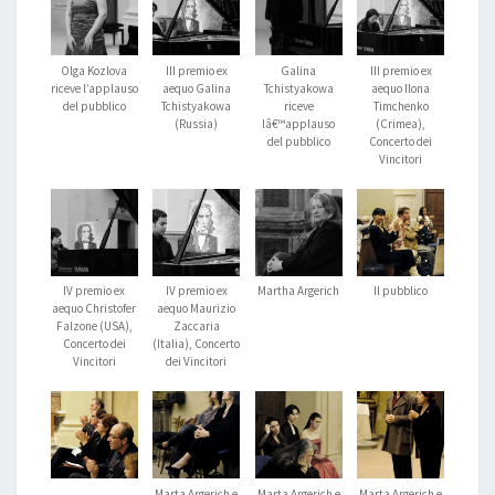
Olga Kozlova
III premio ex
Galina
III premio ex
riceve l’applauso
aequo Galina
Tchistyakowa
aequo Ilona
del pubblico
Tchistyakowa
riceve
Timchenko
(Russia)
lâ€™applauso
(Crimea),
del pubblico
Concerto dei
Vincitori
IV premio ex
IV premio ex
Martha Argerich
Il pubblico
aequo Christofer
aequo Maurizio
Falzone (USA),
Zaccaria
Concerto dei
(Italia), Concerto
Vincitori
dei Vincitori
Marta Argerich e
Marta Argerich e
Marta Argerich e