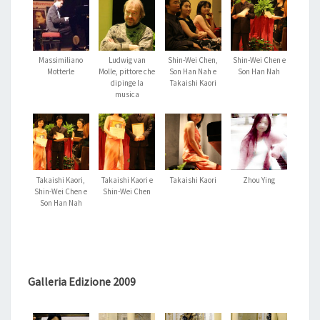
Massimiliano
Ludwig van
Shin-Wei Chen,
Shin-Wei Chen e
Motterle
Molle, pittore che
Son Han Nah e
Son Han Nah
dipinge la
Takaishi Kaori
musica
Takaishi Kaori,
Takaishi Kaori e
Takaishi Kaori
Zhou Ying
Shin-Wei Chen e
Shin-Wei Chen
Son Han Nah
Galleria Edizione 2009