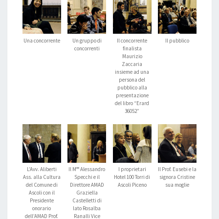
Una concorrente
Un gruppo di
Il concorrente
Il pubblico
concorrenti
finalista
Maurizio
Zaccaria
insieme ad una
persona del
pubblico alla
presentazione
del libro “Erard
36052”
L’Avv. Aliberti
Il M°° Alessandro
I proprietari
Il Prof. Eusebi e la
Ass. alla Cultura
Specchi e il
Hotel 100 Torri di
signora Cristine
del Comune di
Direttore AMAD
Ascoli Piceno
sua moglie
Ascoli con il
Graziella
Presidente
Castelletti di
onorario
lato Rosalba
dell’AMAD Prof.
Ranalli Vice