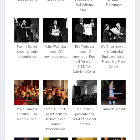
Prof. Adriano
Maltempo
Pagani
Evelina Borbei
Yohei Wakioka
Elia Tagliavia
Wu Chun riceve il
riceve il premio
riceve il 2Â°
riceve il 3°
4° premio dal
del pubblico
premio ex aequo
premio dal Pres.
Sindaco di Ascoli
del Rotary di
Piceno Ing. Piero
S.B.T. Avv.
Celani
Gabriella Ceneri
Roska Tamasne
Comp. Giuria M°
Il pubblico
Laura McDonald
al centro Elisa
Ponzetta dietro
presente alla
Manni Giuria
M° Dominici a
serata finale del
fianco
premio
Prof.Domokòs