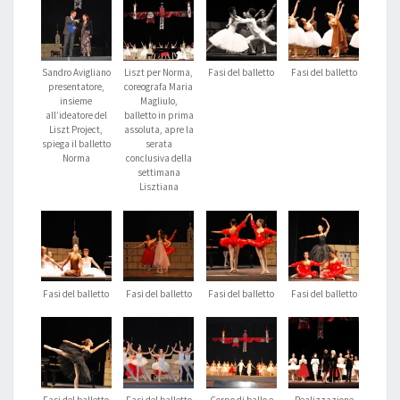
Sandro Avigliano
Liszt per Norma,
Fasi del balletto
Fasi del balletto
presentatore,
coreografa Maria
insieme
Magliulo,
all’ideatore del
balletto in prima
Liszt Project,
assoluta, apre la
spiega il balletto
serata
Norma
conclusiva della
settimana
Lisztiana
Fasi del balletto
Fasi del balletto
Fasi del balletto
Fasi del balletto