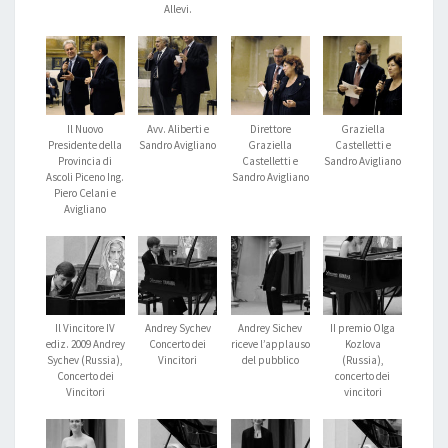
Allevi.
Il Nuovo
Avv. Aliberti e
Direttore
Graziella
Presidente della
Sandro Avigliano
Graziella
Castelletti e
Provincia di
Castelletti e
Sandro Avigliano
Ascoli Piceno Ing.
Sandro Avigliano
Piero Celani e
Avigliano
Il Vincitore IV
Andrey Sychev
Andrey Sichev
II premio Olga
ediz. 2009 Andrey
Concerto dei
riceve l’applauso
Kozlova
Sychev (Russia),
Vincitori
del pubblico
(Russia),
Concerto dei
concerto dei
Vincitori
vincitori