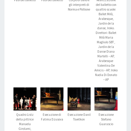
Fasi del balletto
Fasi del balletto
Corpo di ballo e
Realizzazione
gli interpreti di
del balletto con
Norma e Pollione
quattro scuole:
Ballet Milò,
Arabesque,
Jardin de la
danse, Iroko.
Direttori: Ballet
Milò Maria
Magliulo SBT ,
Jardin de la
Danse Diana
Martelli – AP,
Arabesque
Valentina De
Amicis – AP, Iroko
Nadia Di Donato
– AP
Quadro Listz
Esecuzione di
Esecuzione Danil
Esecuzione
della pittrice
Fatima Dzusova
Tsvetkon
Stefano
Manuela
Guarascio
Girolami,