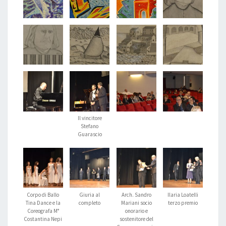
Il vincitore
Stefano
Guarascio
Corpo di Ballo
Giuria al
Arch. Sandro
Ilaria Loatelli
Tina Dance e la
completo
Mariani socio
terzo premio
Coreografa M°
onorario e
Costantina Nepi
sostenitore del