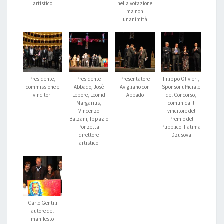
artistico
nella votazione
ma non
unanimità
Presidente,
Presidente
Presentatore
Filippo Olivieri,
commissione e
Abbado, Josè
Avigliano con
Sponsor ufficiale
vincitori
Lepore, Leonid
Abbado
del Concorso,
Margarius,
comunica il
Vincenzo
vincitore del
Balzani, Ippazio
Premio del
Ponzetta
Pubblico: Fatima
direttore
Dzusova
artistico
Carlo Gentili
autore del
manifesto