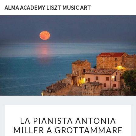
Skip
ALMA ACADEMY LISZT MUSIC ART
to
content
ALMA
I Luoghi Di
F.Liszt 1868
Grottammare
ACADEM
LISZT
MUSIC
ART
LA
LA PIANISTA ANTONIA
PIANISTA
MILLER A GROTTAMMARE
ANTONIA