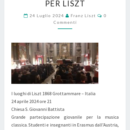
PER LISZT
MILLER
A
Commenti
24 Luglio 2024
Franz Liszt
0
GROTTAMMARE
Commenti
PER
LISZT
I luoghi di Liszt 1868 Grottammare – Italia
24 aprile 2024 ore 21
Chiesa S. Giovanni Battista
Grande partecipazione giovanile per la musica
classica. Studenti e insegnanti in Erasmus dall’Austria,