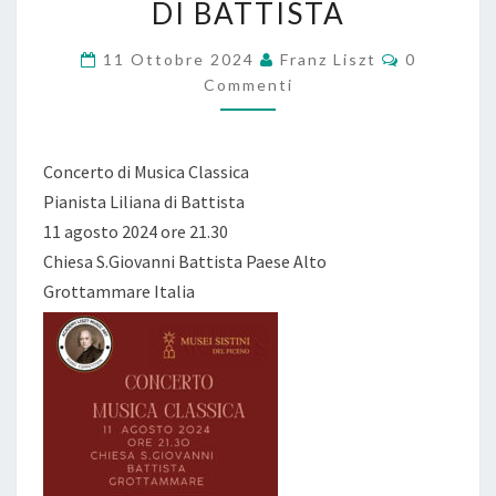
DI BATTISTA
CON
LA
Commenti
11 Ottobre 2024
Franz Liszt
0
PIANISTA
Commenti
LILIANA
DI
BATTISTA
Concerto di Musica Classica
Pianista Liliana di Battista
11 agosto 2024 ore 21.30
Chiesa S.Giovanni Battista Paese Alto
Grottammare Italia