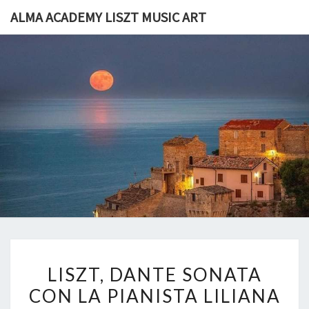
Skip
ALMA ACADEMY LISZT MUSIC ART
to
content
ALMA
I Luoghi Di
F.Liszt 1868
Grottammare
ACADEM
LISZT
MUSIC
ART
LISZT,
LISZT, DANTE SONATA
DANTE
CON LA PIANISTA LILIANA
SONATA